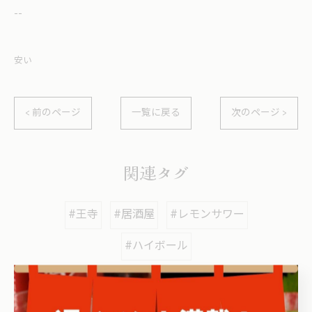
--
安い
< 前のページ
一覧に戻る
次のページ >
関連タグ
#王寺
#居酒屋
#レモンサワー
#ハイボール