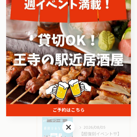
カテゴリー
Categories
全てのカテゴリー
海鮮
安い
宴会
駅近
コース
最近の投稿
Recent Posts
ご予約はこちら
ご予約はこちら
2026/08/05
【超復刻イベント🎊】