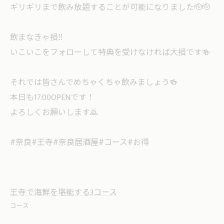
ギリギリまで飲み放題することが可能になりました🫡🫡
飲まなきゃ損‼️
いこいこをフォローして特典を受けなければ大損です🍻
それでは皆さんでめちゃくちゃ飲みましょう🍻
本日も17:00OPENです！
よろしくお願いします🙇
#奈良#王寺#奈良居酒屋#コース#お得
王寺で海鮮を堪能する3コース
コース