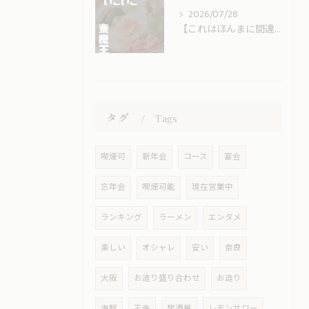
2026/07/28
【これはほんまに間違いない🥔🥚🥓】
タグ
Tags
喫煙可
新年会
コース
宴会
忘年会
喫煙可能
現在営業中
ランキング
ラーメン
エンタメ
楽しい
オシャレ
安い
奈良
大阪
お造り盛り合わせ
お造り
海鮮
王寺
居酒屋
レモンサワー