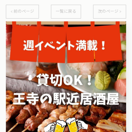
< 前のページ
一覧に戻る
次のページ >
関連タグ
#奈良
#王寺
#コース
カテゴリー
Categories
全てのカテゴリー
海鮮
安い