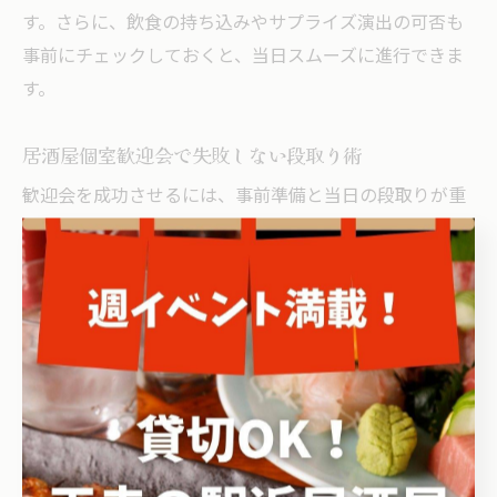
す。さらに、飲食の持ち込みやサプライズ演出の可否も
事前にチェックしておくと、当日スムーズに進行できま
す。
居酒屋個室歓迎会で失敗しない段取り術
歓迎会を成功させるには、事前準備と当日の段取りが重
要です。まず、参加者リストを作成し、飲食の好みやア
レルギー情報を把握します。次に、進行表やタイムスケ
ジュールを作成し、乾杯や挨拶、サプライズ演出のタイ
ミングを明確にします。受付や席決めも事前に決めてお
くことで、当日の混乱を防げます。こうした具体的な段
取りが、幹事の評価アップと参加者満足度向上につなが
ります。
居酒屋個室利用が歓迎会で喜ばれる理由