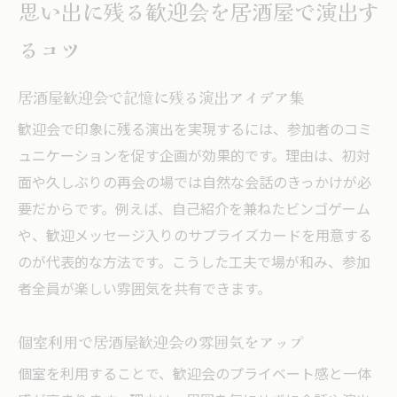
思い出に残る歓迎会を居酒屋で演出す
参加者全員が笑顔になる歓迎会演出術
るコツ
幹事必見の居酒屋歓迎会企画術を徹底解説
居酒屋歓迎会の準備と企画の基本ポイント
居酒屋歓迎会で記憶に残る演出アイデア集
幹事が知るべき居酒屋選びのコツと注意点
歓迎会で印象に残る演出を実現するには、参加者のコミ
居酒屋歓迎会の進行を円滑にする工夫とは
ュニケーションを促す企画が効果的です。理由は、初対
参加者の満足度を高める居酒屋歓迎会演出
面や久しぶりの再会の場では自然な会話のきっかけが必
個室や貸切で叶う居酒屋歓迎会の魅力
要だからです。例えば、自己紹介を兼ねたビンゴゲーム
居酒屋での歓迎会企画成功の実践アイデア
や、歓迎メッセージ入りのサプライズカードを用意する
個室利用で快適な居酒屋歓迎会を叶える方法
のが代表的な方法です。こうした工夫で場が和み、参加
個室のある居酒屋で歓迎会を快適に楽しむ
者全員が楽しい雰囲気を共有できます。
コツ
個室利用で居酒屋歓迎会の雰囲気をアップ
居酒屋個室利用で歓迎会のプライベート感
を強化
個室を利用することで、歓迎会のプライベート感と一体