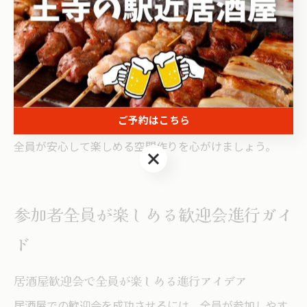
居酒屋の個室利用が歓迎会で喜ばれるのは、参加者同士
の距離が縮まりやすく、自由度が高いからです。理由
は、周囲に気兼ねなく会話や余興を楽しめるため、初対
面の方も打ち解けやすいからです。例えば、歓談やゲー
ム、プレゼント交換なども個室なら落ち着いて行えま
ご予約はこちら
す。幹事としては、こうしたメリットを活かし、参加者
全員が安心して楽しめる空間作りを心がけましょう。
ご予約はこちら
参加者全員が楽しめる歓迎会進行ガイ
ド
居酒屋歓迎会で全員が楽しめる進行アイデア
居酒屋での歓迎会を成功させるには、全員が参加しやす