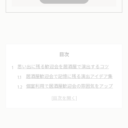
目次
思い出に残る歓迎会を居酒屋で演出するコツ
居酒屋歓迎会で記憶に残る演出アイデア集
個室利用で居酒屋歓迎会の雰囲気をアップ
歓送迎会で居酒屋を選ぶ際の注目ポイント
幹事必見の居酒屋歓迎会企画コツと流れ
おしゃれな居酒屋空間で歓迎会を盛り上げ
る方法