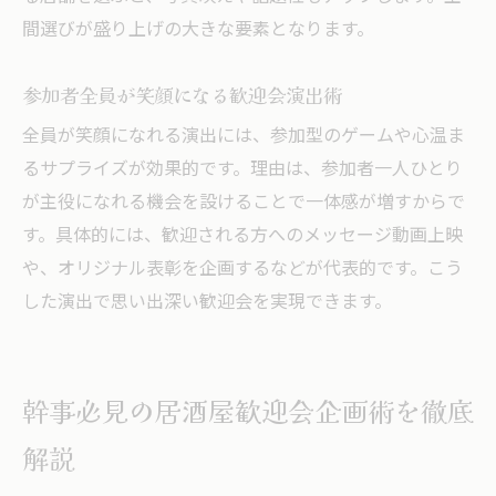
居酒屋歓迎会で自然に交流できる方法
間選びが盛り上げの大きな要素となります。
初対面歓迎会を盛り上げる居酒屋演出例
居酒屋歓迎会の準備から当日まで完全サポート
参加者全員が笑顔になる歓迎会演出術
居酒屋歓迎会の事前準備から流れを解説
全員が笑顔になれる演出には、参加型のゲームや心温ま
幹事必見！居酒屋歓迎会当日までの段取り
るサプライズが効果的です。理由は、参加者一人ひとり
居酒屋歓迎会でのトラブル回避ポイント
が主役になれる機会を設けることで一体感が増すからで
す。具体的には、歓迎される方へのメッセージ動画上映
居酒屋歓迎会を成功させるチェックリスト
や、オリジナル表彰を企画するなどが代表的です。こう
準備万端で迎える居酒屋歓迎会当日サポー
した演出で思い出深い歓迎会を実現できます。
ト
居酒屋歓迎会の後片付けやフォロー術
成功する歓迎会を居酒屋で実現するポイント
幹事必見の居酒屋歓迎会企画術を徹底
居酒屋歓迎会を成功に導く幹事の秘訣
解説
参加者全員が満足する居酒屋歓迎会の極意