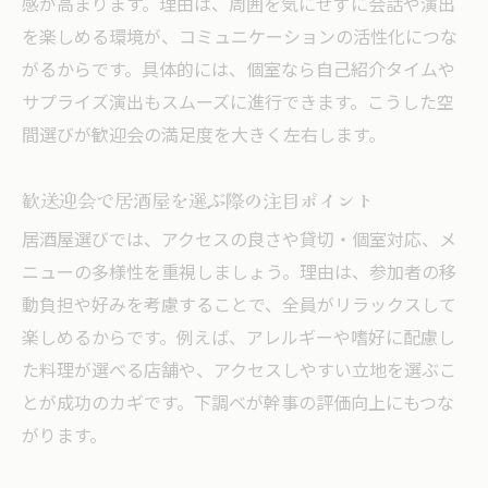
感が高まります。理由は、周囲を気にせずに会話や演出
歓迎会に最適な居酒屋個室選びのポイント
を楽しめる環境が、コミュニケーションの活性化につな
幹事必見！居酒屋個室の予約時注意点
がるからです。具体的には、個室なら自己紹介タイムや
居酒屋個室歓迎会で失敗しない段取り術
サプライズ演出もスムーズに進行できます。こうした空
居酒屋個室利用が歓迎会で喜ばれる理由
間選びが歓迎会の満足度を大きく左右します。
参加者全員が楽しめる歓迎会進行ガイド
居酒屋歓迎会で全員が楽しめる進行アイデ
歓送迎会で居酒屋を選ぶ際の注目ポイント
ア
居酒屋選びでは、アクセスの良さや貸切・個室対応、メ
居酒屋歓迎会の雰囲気を盛り上げる演出法
ニューの多様性を重視しましょう。理由は、参加者の移
参加者を飽きさせない居酒屋歓迎会の工夫
動負担や好みを考慮することで、全員がリラックスして
幹事が意識したい居酒屋歓迎会の進行順序
楽しめるからです。例えば、アレルギーや嗜好に配慮し
た料理が選べる店舗や、アクセスしやすい立地を選ぶこ
居酒屋歓迎会で会話が弾む仕掛け作り
とが成功のカギです。下調べが幹事の評価向上にもつな
全員満足の居酒屋歓迎会を叶える進行術
がります。
歓迎会なら居酒屋が選ばれる理由と魅力
歓迎会で居酒屋が人気を集める理由を解説