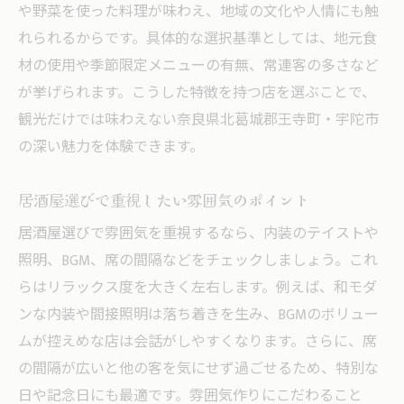
地元の味を活かす居酒屋メニューの特徴
や野菜を使った料理が味わえ、地域の文化や人情にも触
居酒屋で味わう地酒と地元食材のペアリン
れられるからです。具体的な選択基準としては、地元食
グ
材の使用や季節限定メニューの有無、常連客の多さなど
地域色豊かな居酒屋の料理の楽しみ方
が挙げられます。こうした特徴を持つ店を選ぶことで、
観光だけでは味わえない奈良県北葛城郡王寺町・宇陀市
居酒屋で味わう地元グルメのおすすめポイ
の深い魅力を体験できます。
ント
宴会利用にも便利な落ち着いた居酒屋事情
居酒屋選びで重視したい雰囲気のポイント
居酒屋で叶える快適な宴会プランの選び方
居酒屋選びで雰囲気を重視するなら、内装のテイストや
落ち着いた雰囲気の居酒屋で宴会を満喫
照明、BGM、席の間隔などをチェックしましょう。これ
宴会に適した居酒屋空間の見極め方
らはリラックス度を大きく左右します。例えば、和モダ
ゆったり宴会ができる居酒屋の魅力
ンな内装や間接照明は落ち着きを生み、BGMのボリュー
居酒屋での宴会を成功させるコツ
ムが控えめな店は会話がしやすくなります。さらに、席
幅広い世代が楽しめる居酒屋宴会の工夫
の間隔が広いと他の客を気にせず過ごせるため、特別な
掘りごたつ席で満喫する大人のひととき
日や記念日にも最適です。雰囲気作りにこだわること