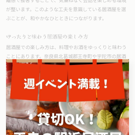
離感で接客することで、気兼ねなく会話を楽しめる環境
が整います。このような工夫を意識している居酒屋を選
ぶことが、和やかなひとときにつながります。
ゆったりと味わう居酒屋の楽しみ方
居酒屋での楽しみ方は、料理やお酒をゆっくりと味わう
ことにあります。奈良県北葛城郡王寺町や宇陀市の居酒
屋では、地元の新鮮な食材を使った和食や地酒が豊富に
揃っています。おすすめは、季節ごとのおすすめメニュ
ーや地元の銘酒を少しずつ楽しむこと。落ち着いた空間
で、料理とお酒の相性を確かめながら味わうことで、心
身ともにリフレッシュできる時間となります。
ほっとできる居酒屋空間の条件とは
ほっとできる居酒屋空間には、静けさ・適度なプライバ