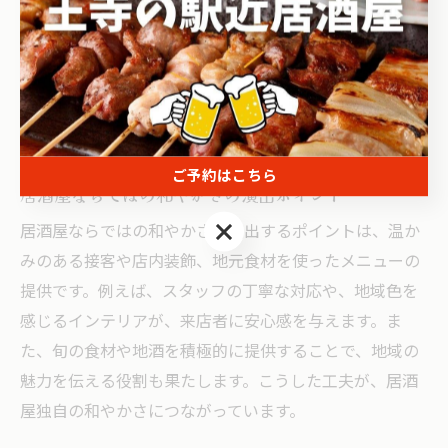
シー・快適な座席配置が求められます。特に、個室や掘
りごたつ席は周囲を気にせずくつろげるため人気です。
加えて、通路幅や照明の明るさ、空調の調整も重要な要
素です。これらの条件を備えた居酒屋を選ぶことで、誰
もが安心してゆっくりと過ごせる環境を実現できます。
ご予約はこちら
居酒屋ならではの和やかさの演出ポイント
ご予約はこちら
居酒屋ならではの和やかさを演出するポイントは、温か
みのある接客や店内装飾、地元食材を使ったメニューの
提供です。例えば、スタッフの丁寧な対応や、地域色を
感じるインテリアが、来店者に安心感を与えます。ま
た、旬の食材や地酒を積極的に提供することで、地域の
魅力を伝える役割も果たします。こうした工夫が、居酒
屋独自の和やかさにつながっています。