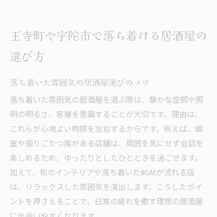
理想の居酒屋空間を見つけるための視点
王寺町・宇陀市で評判の良い居酒屋を探す
王寺町や宇陀市で落ち着ける居酒屋の
静かな雰囲気が魅力の居酒屋を探求する
選び方
静かな居酒屋がもたらす癒しの時間
落ち着いた雰囲気の居酒屋で過ごす夜
落ち着いた雰囲気の居酒屋選びのコツ
騒がしさを避けたい人に最適な居酒屋選び
落ち着いた雰囲気の居酒屋を選ぶ際は、静かな空間や照
ゆったり寛げる静かな居酒屋の特徴
明の明るさ、客層を意識することが大切です。理由は、
静かな居酒屋が人気の理由を解説
これらが心地よい時間を左右するからです。例えば、個
居酒屋の雰囲気でリラックス度が変わる
室や掘りごたつ席がある店舗は、周囲を気にせず会話を
和やかな時間を楽しめる居酒屋空間
楽しめるため、ゆったりとしたひとときを過ごせます。
居酒屋で過ごす和やかなひとときの魅力
加えて、和のインテリアや落ち着いたBGMが流れる店
は、リラックスした雰囲気を演出します。こうしたポイ
落ち着いた空間で楽しむ居酒屋の過ごし方
ントを押さえることで、日常の疲れを癒す理想の居酒屋
会話が弾む居酒屋の雰囲気づくりの秘訣
に出会いやすくなります。