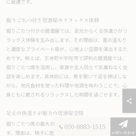
に最適です。
掘りごたつ付き居酒屋のリラックス体験
掘りごたつ付きの居酒屋では、足元からくる快適さがリ
ラックス体験を生み出します。その理由は、畳の温もり
と適度なプライベート感が、心地よい空間を演出するた
めです。例えば、王寺町や宇陀市で評判の居酒屋では、
掘りごたつ席を活用し、家族や友人同士で気兼ねなく会
話を楽しめます。具体的には、靴を脱いで足を伸ばしな
がら、地元食材を使った料理や地酒を味わうことで、心
身ともに癒されるリラックスした時間を過ごせます。
足元の快適さが魅力の居酒屋空間
掘りごたつ席の最大の魅力は、足元の快適さにありま
050-8883-1515
す。理由は、椅子に座るよりも自然な姿勢で長時間過ご
お問い合わせ