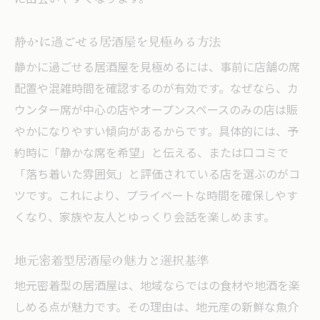
ゆったりと味わう居酒屋の楽しみ方
ほっとできる居酒屋空間の条件とは
静かに過ごせる居酒屋を見極める方法
居酒屋ならではの和やかさの演出ポイント
静かに過ごせる居酒屋を見極めるには、事前に店舗の席
くつろぎたいなら居酒屋の個室がおすすめ
配置や混雑時間を確認するのが有効です。なぜなら、カ
居酒屋個室で叶うプライベートな時間
ウンター席が中心の店やオープンスペースのみの店は賑
個室居酒屋のメリットと活用シーン
やかになりやすい傾向があるからです。具体的には、予
落ち着いた居酒屋空間に個室が最適な理由
約時に「静かな席を希望」と伝える、または口コミで
「落ち着いた雰囲気」と評価されている店を選ぶのがコ
個室居酒屋で得られる特別な体験とは
ツです。これにより、プライベートな時間を確保しやす
ゆっくり過ごすなら居酒屋個室が便利
くなり、家族や友人とゆっくり会話を楽しめます。
居酒屋の個室で家族や友人とくつろぐ
地元食材を味わう居酒屋の楽しみ方
地元密着型居酒屋の魅力と選択基準
居酒屋で地元食材を堪能する魅力
地元密着型の居酒屋は、地域ならではの食材や地酒を楽
旬の味覚が楽しめる居酒屋の選び方
しめる点が魅力です。その理由は、地元産の新鮮な魚介