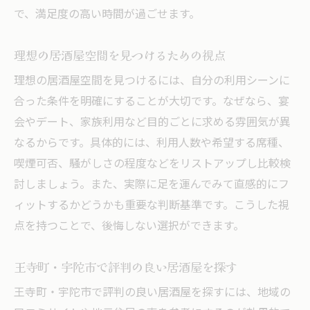
で、満足度の高い時間が過ごせます。
居酒屋の掘りごたつ席で過ごす贅沢な時間
掘りごたつ付き居酒屋のリラックス体験
理想の居酒屋空間を見つけるための視点
足元の快適さが魅力の居酒屋空間
理想の居酒屋空間を見つけるには、自分の利用シーンに
大人に人気の居酒屋掘りごたつ席の魅力
合った条件を明確にすることが大切です。なぜなら、宴
掘りごたつ席で味わう居酒屋ならではの寛
会やデート、家族利用など目的ごとに求める雰囲気が異
ぎ
なるからです。具体的には、利用人数や希望する席種、
落ち着いた雰囲気の居酒屋掘りごたつ選び
喫煙可否、騒がしさの程度などをリストアップし比較検
理想の居酒屋空間を見つけるためのヒント
討しましょう。また、実際に足を運んでみて直感的にフ
自分に合う居酒屋空間の見つけ方ガイド
ィットするかどうかも重要な判断基準です。こうした視
落ち着いた雰囲気の居酒屋を見極めるコツ
点を持つことで、後悔しない選択ができます。
目的別に選ぶ居酒屋空間のポイント
王寺町・宇陀市で評判の良い居酒屋を探す
居酒屋選びで後悔しないための注意点
王寺町・宇陀市で評判の良い居酒屋を探すには、地域の
理想の居酒屋空間で過ごすための工夫