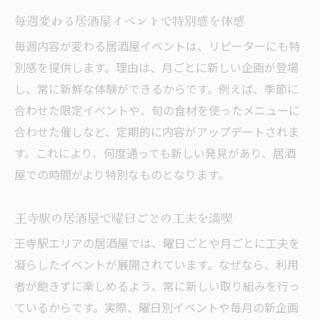
毎週変わる居酒屋イベントで特別感を体感
個性あふれる居酒屋イベントで週を彩る
毎週内容が変わる居酒屋イベントは、リピーターにも特
地元グルメと共に味わう居酒屋の催し
別感を提供します。理由は、月ごとに新しい企画が登場
居酒屋イベントと地元グルメの絶妙な共演
し、常に新鮮な体験ができるからです。例えば、季節に
旬の料理と居酒屋イベントで贅沢な時間を
合わせた限定イベントや、旬の食材を使ったメニューに
居酒屋で味わう地元食材と月替わり催し
合わせた催しなど、定期的に内容がアップデートされま
グルメ体験と居酒屋イベントが同時に楽し
す。これにより、何度通っても新しい発見があり、居酒
める
屋での時間がより特別なものとなります。
居酒屋イベントで新しい地元グルメを発見
王寺駅エリアで注目の居酒屋イベント特集
王寺駅の居酒屋で曜日ごとの工夫を満喫
話題の居酒屋イベントを王寺駅エリアで体
王寺駅エリアの居酒屋では、曜日ごとや月ごとに工夫を
験
凝らしたイベントが展開されています。なぜなら、利用
王寺駅居酒屋のおすすめイベント最新情報
者が飽きずに楽しめるよう、常に新しい取り組みを行っ
ているからです。実際、曜日別イベントや毎月の新企画
注目エリアで開催の居酒屋イベントを比較