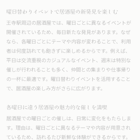
王寺駅周辺で楽しむ毎月新企画の居酒屋
曜日替わりイベントで居酒屋の新発見を楽しむ
毎月開催の新イベントで居酒屋がもっと楽
王寺駅周辺の居酒屋では、曜日ごとに異なるイベントが
しい
開催されているため、毎日新たな発見があります。なぜ
居酒屋の月替わり企画でいつも新鮮な体験
なら、各曜日ごとにテーマや内容が変わることで、利用
を
者は何度訪れても飽きずに楽しめるからです。例えば、
毎月の居酒屋イベントで王寺駅が注目スポ
平日は交流重視のカジュアルなイベント、週末は特別な
ットに
催しが行われることも多く、仲間との集まりや仕事帰り
新企画が絶えない居酒屋で飽きない楽しみ
の一杯に最適です。曜日替わりイベントを活用すること
方を
で、居酒屋の楽しみ方がさらに広がります。
月ごとの特別イベントが居酒屋の魅力を高
める
各曜日に違う居酒屋の魅力的な催しを満喫
イベント好き必見の居酒屋最新情報集
居酒屋での曜日ごとの催しは、日常に変化をもたらしま
居酒屋イベントの最新トレンドをチェック
す。理由は、曜日ごとに異なるテーマや内容が用意され
しよう
ているため、訪れるたび新鮮な体験ができるからです。