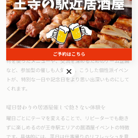
居酒屋の個性派イベントで特別な一日を演出
王寺駅の居酒屋イベントは、店舗ごとの個性が光る内容
が豊富です。曜日替わりのテーマに加え、毎月新しいイ
ベントも展開されており、「今月は何があるのか」と期
待感が高まります。例えば、特定の曜日限定で地域の食
ご予約はこちら
材を使ったメニューや、交流を深めるためのゲーム企画
ご予約はこちら
など、参加型の催しも人気です。こうした個性派イベン
トが、特別な一日や記念日をより思い出深いものにして
くれます。
曜日替わりの居酒屋催しで飽きない体験を
曜日ごとにテーマを変えることで、リピーターでも飽き
ずに楽しめるのが王寺駅エリアの居酒屋イベントの特徴
です。具体的には、平日は仕事帰りのリフレッシュを意