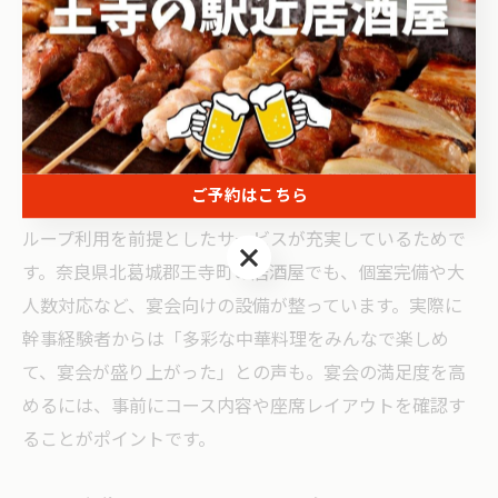
魅力です。こうしたスタイルは、家族や友人、同僚との
集まりにぴったりで、食事そのものがコミュニケーショ
ンの場となります。
中華居酒屋は宴会利用にも最適
中華居酒屋は宴会やパーティー利用に非常に適していま
ご予約はこちら
す。その理由は、コース料理や飲み放題プランなど、グ
ループ利用を前提としたサービスが充実しているためで
ご予約はこちら
す。奈良県北葛城郡王寺町の居酒屋でも、個室完備や大
人数対応など、宴会向けの設備が整っています。実際に
幹事経験者からは「多彩な中華料理をみんなで楽しめ
て、宴会が盛り上がった」との声も。宴会の満足度を高
めるには、事前にコース内容や座席レイアウトを確認す
ることがポイントです。