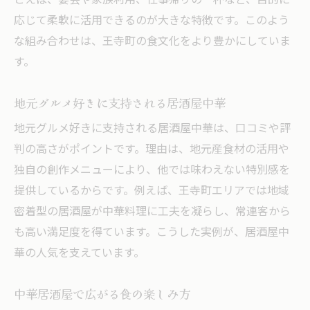
とえば、宴会や家族利用、仕事帰りの一杯など、目的に
宴会におすすめの居酒屋中華スタイル
応じて柔軟に活用できるのが大きな特徴です。このよう
中華居酒屋で会食を成功させるコツ
な組み合わせは、王寺町の食文化をより豊かにしていま
居酒屋で盛り上がる中華料理の選び方
す。
中華居酒屋が宴会に最適な理由とは
会食や集まりに使える居酒屋中華の魅力
地元グルメ好きに支持される居酒屋中華
地元グルメ好きに支持される居酒屋中華は、口コミや評
判の高さがポイントです。理由は、地元産食材の活用や
独自の創作メニューにより、他では味わえない特別感を
提供しているからです。例えば、王寺町エリアでは地域
密着型の居酒屋が中華料理に工夫を凝らし、常連客から
も高い満足度を得ています。こうした実例が、居酒屋中
華の人気を支えています。
中華居酒屋で広がる食の楽しみ方