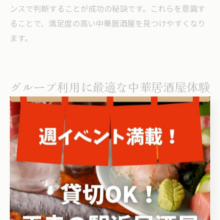
ンスで判断することが成功の秘訣です。これらを意識す
ることで、満足度の高い中華居酒屋を見つけやすくなり
ます。
グループ利用に最適な中華居酒屋体験
グループで楽しむ居酒屋中華の魅力
居酒屋で中華料理を楽しむ最大の魅力は、豊富なメニュ
ーを大人数でシェアできる点です。奈良県北葛城郡王寺
町では、伝統的な居酒屋の落ち着いた雰囲気と本格的な
中華料理が融合し、グループ利用に最適な空間が広がっ
ています。例えば、餃子や点心、炒め物などをみんなで
取り分けることで、さまざまな味を一度に楽しめるのが