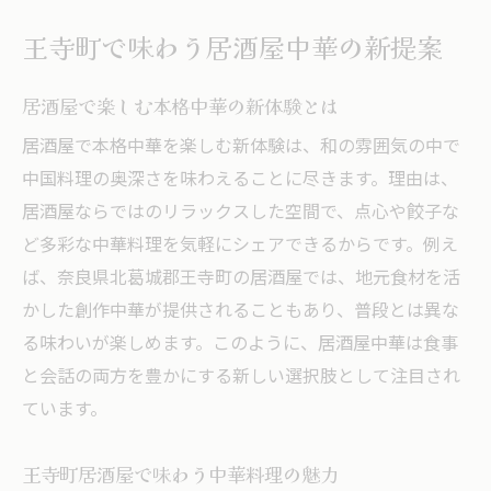
中華居酒屋で広がる食の楽しみ方
王寺町で味わう居酒屋中華の新提案
中華の美味しさを居酒屋で堪能するコツ
居酒屋で中華料理を満喫する選び方
居酒屋で楽しむ本格中華の新体験とは
中華の味を引き立てる居酒屋の活用法
居酒屋で本格中華を楽しむ新体験は、和の雰囲気の中で
居酒屋で中華を美味しく味わうポイント
中国料理の奥深さを味わえることに尽きます。理由は、
居酒屋中華のおすすめメニューに注目
居酒屋ならではのリラックスした空間で、点心や餃子な
居酒屋で中華を楽しむための雰囲気作り
ど多彩な中華料理を気軽にシェアできるからです。例え
ば、奈良県北葛城郡王寺町の居酒屋では、地元食材を活
居酒屋選びに迷うなら中華が決め手
かした創作中華が提供されることもあり、普段とは異な
居酒屋選びで中華料理が人気の理由
る味わいが楽しめます。このように、居酒屋中華は食事
迷った時は中華居酒屋に注目しよう
と会話の両方を豊かにする新しい選択肢として注目され
中華を楽しめる居酒屋の見極め方
ています。
居酒屋で中華を選ぶときのポイント
中華が決め手の居酒屋選びのコツ
王寺町居酒屋で味わう中華料理の魅力