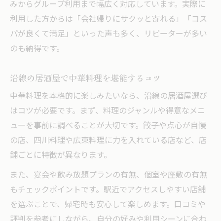
移動が楽な居酒屋中華探しのポイント
みからグループ利用まで幅広く対応しています。実際に
駅から近い居酒屋中華で時短飲み会提案
利用した方からは「会社帰りにサクッと寄れる」「コス
パが良くて満足」といった声も多く、リピーターが多い
中華居酒屋で過ごす仕事帰りのひととき
のも納得です。
仕事帰りにぴったりな中華居酒屋の選び方
居酒屋で癒しの中華タイムを満喫する方法
沿線の居酒屋で中華料理を堪能するコツ
中華料理豊富な居酒屋で至福の一杯を
中華料理を本格的に楽しみたいなら、沿線の居酒屋選び
仕事終わりにおすすめの居酒屋中華活用術
はコツが必要です。まず、料理のジャンルや得意なメニ
気軽に立ち寄れる中華居酒屋の魅力とは
ューを事前に調べることが大切です。餃子や点心が自慢
気軽に立ち寄れる沿線中華居酒屋の醍醐味とは
の店、四川料理や広東料理に力を入れている店など、店
カジュアルに楽しめる居酒屋中華の魅力
舗ごとに特徴が異なります。
一人飲みに最適な中華居酒屋の選び方
また、宴会や飲み放題プランの有無、個室や座敷の有無
沿線で見つける気軽な中華居酒屋体験
もチェックポイントです。駅近でアクセスしやすい店舗
居酒屋中華を気軽に楽しむポイント紹介
を選ぶことで、帰宅時も安心して楽しめます。口コミや
友人と立ち寄れる沿線の中華居酒屋特集
評判を参考にしながら、自分の好みや利用シーンに合わ