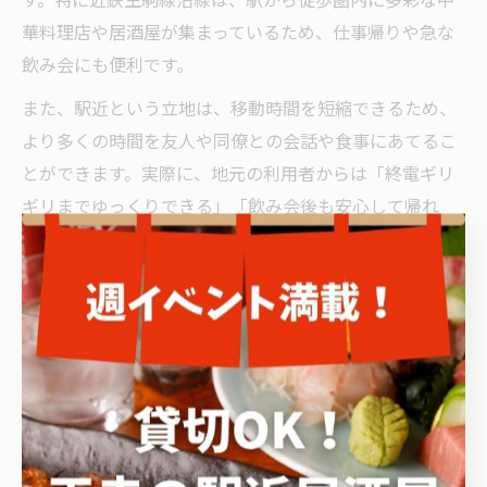
す。特に近鉄生駒線沿線は、駅から徒歩圏内に多彩な中
華料理店や居酒屋が集まっているため、仕事帰りや急な
飲み会にも便利です。
また、駅近という立地は、移動時間を短縮できるため、
より多くの時間を友人や同僚との会話や食事にあてるこ
とができます。実際に、地元の利用者からは「終電ギリ
ギリまでゆっくりできる」「飲み会後も安心して帰れ
る」などの声が多く聞かれます。
さらに、居酒屋中華では餃子や点心、ラーメンなど人気
メニューが豊富に揃い、幅広い年齢層・シーンに対応で
きることも魅力です。これらの要素が組み合わさって、
駅近の居酒屋中華は多くの人々から支持されています。
アクセス抜群な中華居酒屋の魅力を紹介
近鉄生駒線沿線の中華居酒屋は、駅から徒歩数分という