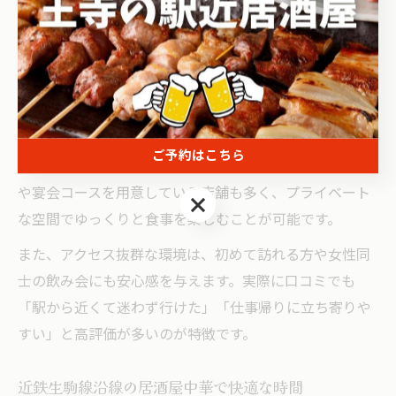
好立地が特徴です。これにより、天候や時間を気にせず
気軽に立ち寄ることができる点が大きな魅力です。特
に、東生駒や生駒駅など主要駅周辺は店舗数も多く、選
択肢が豊富です。
アクセスの良さは、会社の飲み会や急な集まり、家族と
ご予約はこちら
の食事でも重宝されます。駅近の中華居酒屋では、個室
や宴会コースを用意している店舗も多く、プライベート
ご予約はこちら
な空間でゆっくりと食事を楽しむことが可能です。
また、アクセス抜群な環境は、初めて訪れる方や女性同
士の飲み会にも安心感を与えます。実際に口コミでも
「駅から近くて迷わず行けた」「仕事帰りに立ち寄りや
すい」と高評価が多いのが特徴です。
近鉄生駒線沿線の居酒屋中華で快適な時間