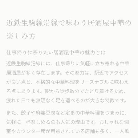
近鉄生駒線沿いで味わう中華居酒屋体験談
駅近居酒屋で楽しむ本格中華の魅力解説
近鉄生駒線沿線で味わう居酒屋中華の
本格中華料理が自慢の居酒屋を探す新提案
楽しみ方
居酒屋で本格中華を味わう新しい発見
中華料理自慢の居酒屋を見分けるコツ
仕事帰りに寄りたい居酒屋中華の魅力とは
口コミで人気の本格中華居酒屋の特徴
近鉄生駒線沿線には、仕事帰りに気軽に立ち寄れる中華
居酒屋中華で満たされるおすすめポイント
居酒屋が多く存在します。その魅力は、駅近でアクセス
沿線中華居酒屋で味わう本場の美味しさ
が良い点と、本格的な中華料理をリーズナブルに味わえ
アクセス重視なら近鉄生駒線沿いの居酒屋が最
る点にあります。駅から徒歩数分でたどり着けるため、
適
疲れた日でも無理なく足を運べるのが大きな特徴です。
駅近居酒屋中華が選ばれる理由を徹底解説
また、餃子や麻婆豆腐など定番の中華料理をつまみに、
アクセス抜群な中華居酒屋の魅力を紹介
気軽に一杯楽しめるのも人気の理由です。おしゃれな個
近鉄生駒線沿線の居酒屋中華で快適な時間
室やカウンター席が用意されている店舗も多く、一人飲