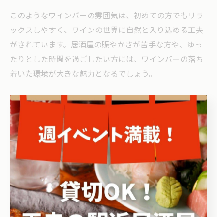
このようなワインバーの雰囲気は、初めての方でもリラ
ックスしやすく、ワインの世界に自然と入り込める工夫
がされています。居酒屋の賑やかさが苦手な方や、ゆっ
たりとした時間を過ごしたい方には、ワインバーの落ち
着いた環境が大きな魅力となるでしょう。
グルメに最適な居酒屋の選び方
グルメ派も満足の居酒屋選びとワイン選択
グルメ志向の方が居酒屋を選ぶ際は、料理の質やメニュ
ーの幅だけでなく、ワインの品揃えにも注目することが
大切です。最近では、名古屋や船橋、四日市などのエリ
アでも、ワインバー顔負けのラインナップを持つ居酒屋