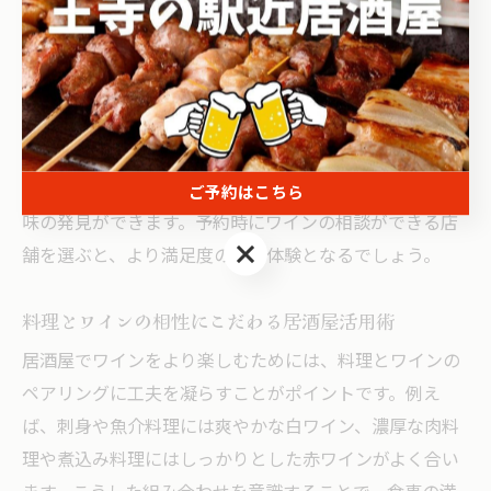
が増えています。こうした店舗では、地元食材を活かし
た創作料理とともに、料理との相性を考えたワイン選び
が楽しめます。
例えば、和食中心の居酒屋であれば、繊細な味わいの白
ワインや、果実味豊かな赤ワインが人気です。グルメ派
の方は、料理ごとにワインを変えてみることで、新たな
ご予約はこちら
味の発見ができます。予約時にワインの相談ができる店
ご予約はこちら
舗を選ぶと、より満足度の高い体験となるでしょう。
料理とワインの相性にこだわる居酒屋活用術
居酒屋でワインをより楽しむためには、料理とワインの
ペアリングに工夫を凝らすことがポイントです。例え
ば、刺身や魚介料理には爽やかな白ワイン、濃厚な肉料
理や煮込み料理にはしっかりとした赤ワインがよく合い