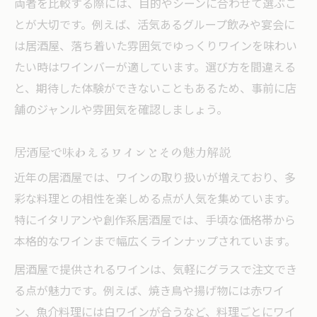
見
両者を比較する際には、目的やシーンに合わせて選ぶこ
とが大切です。例えば、活気あるグループ飲みや宴会に
居酒屋選びで重視したいワインの品揃え
は居酒屋、落ち着いた雰囲気でゆっくりワインを味わい
ワインバーならではのペアリング体験
たい時はワインバーが適しています。選び方を間違える
居酒屋にはないワインバーのペアリング体
と、期待した体験ができないこともあるため、事前に店
験
舗のジャンルや雰囲気を確認しましょう。
料理とワインの絶妙な組み合わせを楽しむ
ワインバーで味わうペアリングの基礎知識
居酒屋で味わえるワインとその魅力解説
居酒屋とワインバーのペアリングの違い
近年の居酒屋では、ワインの取り扱いが増えており、多
専門家が教えるワインバーのペアリング術
彩な料理との相性を楽しめる点が人気を集めています。
居酒屋で味わうワインの新たな発見
特にイタリアンや創作系居酒屋では、手頃な価格帯から
居酒屋で楽しむワインの新しい魅力とは
本格的なワインまで幅広くラインナップされています。
ワインバー風の楽しみ方を居酒屋で実践
居酒屋で提供されるワインは、気軽にグラスで注文でき
居酒屋で味わう本格ワインのコツを紹介
る点が魅力です。例えば、焼き鳥や揚げ物には赤ワイ
居酒屋ならではの意外なワインの選び方
ン、魚介料理には白ワインが合うなど、料理ごとにワイ