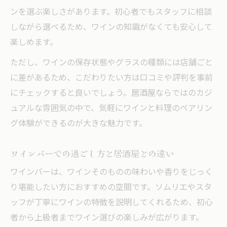
ンを選ぶ楽しさがあります。初心者でもスタッフに相談
グルメも納得の居酒屋ワインペアリング
しながら選べるため、ワインの知識がなくても安心して
気分で選ぶワインバーと居酒屋の使い分け方
楽しめます。
居酒屋とワインバー使い分けのポイント解
ただし、ワインの保存状態やグラスの種類には店舗ごと
説
に差があるため、こだわりたい方は口コミや評判を事前
気分や目的別に選ぶ居酒屋とワインバー体
にチェックすると良いでしょう。居酒屋ならではのカジ
験
ュアルな雰囲気の中で、気軽にワインと料理のペアリン
居酒屋で過ごす日とワインバー利用の違い
グ体験ができるのが大きな魅力です。
気軽に楽しむには居酒屋かワインバーか
シーン別に選ぶ居酒屋とワインバーの魅力
ワインバーでの過ごし方と居酒屋との違い
ワインバーは、ワインそのものの味わいや香りをじっく
り堪能したい方におすすめの空間です。ソムリエやスタ
ッフが丁寧にワインの特徴を説明してくれるため、初心
者から上級者までワイン選びの楽しみが広がります。