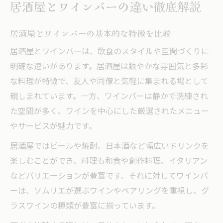
居酒屋とワインバーの違い徹底解説
居酒屋とは異なるワインバーの静かな魅力
ワインバーで味わうこだわりのワイン体験
居酒屋とワインバーの基本的な特徴を比較
居酒屋とワインバーの空間作りの違いを解
居酒屋とワインバーは、飲食のスタイルや空間づくりに
説
明確な違いがあります。居酒屋は賑やかな雰囲気と多彩
ワイン好きが選ぶ静かなワインバーの特徴
な料理が特徴で、友人や同僚と気軽に集まれる場として
居酒屋と違うワインバーの落ち着いた雰囲
親しまれています。一方、ワインバーは静かで洗練され
気
た空間が多く、ワインを中心にした厳選されたメニュー
やサービスが魅力です。
グルメに最適な居酒屋の選び方
グルメ派も満足の居酒屋選びとワイン選択
居酒屋ではビールや焼酎、日本酒など幅広いドリンクを
料理とワインの相性にこだわる居酒屋活用
楽しむことができ、料理も和食や創作料理、イタリアン
術
などバリエーションが豊富です。それに対してワインバ
ーは、ソムリエが選ぶワインやペアリングを重視し、グ
居酒屋で楽しむワインの選び方ポイント
ラスワインの種類が豊富に揃っています。
ワインバーにも負けない居酒屋の魅力を発