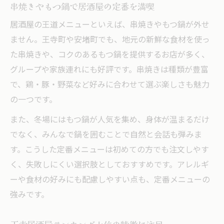
地名の読み方から探る居酒屋選びのコツ
串焼きやもつ鍋で居酒屋の定番を満喫
地名の正確な読み方で失敗しない居酒屋選
居酒屋の王道メニューといえば、串焼きやもつ鍋が外せ
び
ません。王寺町や安堵町でも、地元の新鮮な食材を使っ
居酒屋予約時に役立つ地名の知識とは
た串焼きや、コクのあるもつ鍋を提供するお店が多く、
王寺町や安堵町の読み方を理解するメリッ
グループや家族連れにも好評です。串焼きは種類が豊富
ト
で、鶏・豚・野菜など好みに合わせて選ぶ楽しさも魅力
読み方にこだわると居酒屋選びが変わる理
の一つです。
由
また、冬場にはもつ鍋が人気を集め、身体が温まるだけ
地名知識が役立つ居酒屋ランキング活用法
でなく、みんなで鍋を囲むことで自然と会話も弾みま
す。こうした定番メニューは初めての方でも注文しやす
く、失敗しにくい選択肢としておすすめです。アレルギ
ーや食材の好みにも配慮しやすい点も、定番メニューの
強みです。