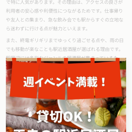
で特に人気があります。その理由は、アクセスの良さが
利用者の安心感や利便性につながるためです。仕事帰り
や友人との集まり、急な飲み会でも駅からすぐの立地な
ら迷わずに行ける点が魅力といえます。
また、終電ギリギリまでゆっくり過ごせる点や、雨の日
でも移動が楽なことも駅近居酒屋が選ばれる理由です。
駅周辺には多彩なジャンルの居酒屋が集まっているた
め、好みやシーンに合わせて選択肢が広がります。
選び方としては、駅から徒歩何分か、周辺の混雑状況や
道順の分かりやすさをチェックしましょう。さらに、個
室の有無や飲み放題プラン、地元グルメの充実度も比較
ポイントとなります。駅近であることが、快適な居酒屋
体験への第一歩です。
アクセス便利な居酒屋で快適なひとときを