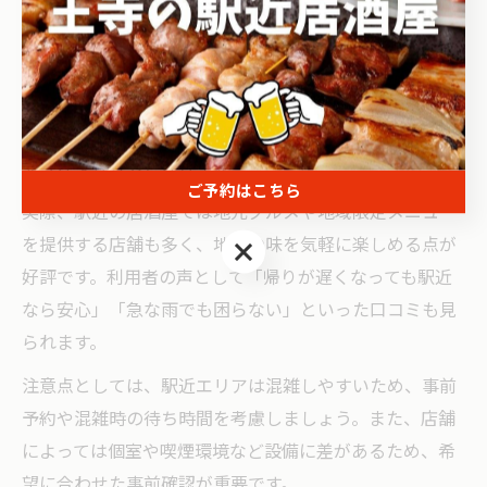
アクセスの良い居酒屋を選ぶことで、移動のストレスを
軽減し、快適な時間を過ごせます。王寺駅や近隣の主要
駅から徒歩圏内の店舗は、飲み会やグループ利用にも便
利です。特に週末や仕事帰りの利用者にとって、駅近は
大きなメリットとなります。
ご予約はこちら
実際、駅近の居酒屋では地元グルメや地域限定メニュー
を提供する店舗も多く、地元の味を気軽に楽しめる点が
ご予約はこちら
好評です。利用者の声として「帰りが遅くなっても駅近
なら安心」「急な雨でも困らない」といった口コミも見
られます。
注意点としては、駅近エリアは混雑しやすいため、事前
予約や混雑時の待ち時間を考慮しましょう。また、店舗
によっては個室や喫煙環境など設備に差があるため、希
望に合わせた事前確認が重要です。