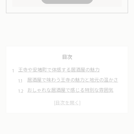
目次
王寺や安堵町で体感する居酒屋の魅力
居酒屋で味わう王寺の魅力と地元の温かさ
おしゃれな居酒屋で感じる特別な雰囲気
串焼きやもつ鍋で居酒屋の定番を満喫
王寺居酒屋ランキング上位の特徴に注目
個室居酒屋のメリットとグループ利用術
地元グルメと居酒屋利用で週末が変わる