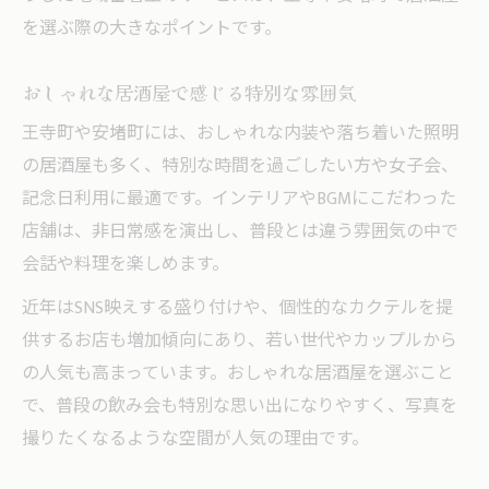
ランキング常連の居酒屋で通な楽しみ方
を選ぶ際の大きなポイントです。
串焼きやもつ鍋で味わう地元の食文化
おしゃれな居酒屋で感じる特別な雰囲気
おしゃれな居酒屋で過ごす特別な夜を提案
奈良エリアで人気の居酒屋おすすめ活用術
王寺町や安堵町には、おしゃれな内装や落ち着いた照明
の居酒屋も多く、特別な時間を過ごしたい方や女子会、
個室や飲み放題で満喫する地元の楽しみ方
記念日利用に最適です。インテリアやBGMにこだわった
個室居酒屋で味わうプライベートな満足感
店舗は、非日常感を演出し、普段とは違う雰囲気の中で
飲み放題が充実した居酒屋の選び方ポイン
会話や料理を楽しめます。
ト
近年はSNS映えする盛り付けや、個性的なカクテルを提
地元で人気の個室居酒屋おすすめ活用術
供するお店も増加傾向にあり、若い世代やカップルから
おしゃれな空間と飲み放題で週末を彩る方
の人気も高まっています。おしゃれな居酒屋を選ぶこと
法
で、普段の飲み会も特別な思い出になりやすく、写真を
居酒屋ランキング上位店の個室メリット徹
撮りたくなるような空間が人気の理由です。
底解説