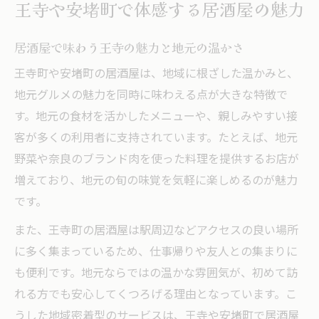
王寺や安堵町で体感する居酒屋の魅力
居酒屋で週末限定の地元グルメを堪能
飲み放題で楽しむ居酒屋の週末活用法
居酒屋で味わう王寺の魅力と地元の温かさ
おすすめ居酒屋で味わう王寺のご当地料理
王寺町や安堵町の居酒屋は、地域に根ざした温かみと、
おしゃれな空間で過ごす週末の贅沢時間
地元グルメの魅力を同時に味わえる点が大きな特徴で
安い居酒屋の選び方と地元グルメの魅力
す。地元の食材を活かしたメニューや、親しみやすい接
客が多くの利用者に支持されています。たとえば、地元
居酒屋を選ぶならアクセスの良さに注目
野菜や奈良のブランド肉を使った料理を提供するお店が
駅近の居酒屋が人気の理由と選び方
増えており、地元の旬の味覚を気軽に楽しめるのが魅力
アクセス便利な居酒屋で快適なひとときを
です。
地元で評判の居酒屋とその利便性を探る
また、王寺町の居酒屋は駅周辺などアクセスの良い場所
個室あり居酒屋のアクセス比較ポイント
に多く集まっているため、仕事帰りや友人との集まりに
王寺居酒屋ランキングに見る立地の強み
も便利です。地元ならではの温かな雰囲気が、初めて訪
通な視点で味わう奈良エリアの居酒屋体験
れる方でも安心してくつろげる理由となっています。こ
居酒屋を通して知る奈良エリアの奥深さ
うした地域密着型のサービスは、王寺や安堵町で居酒屋