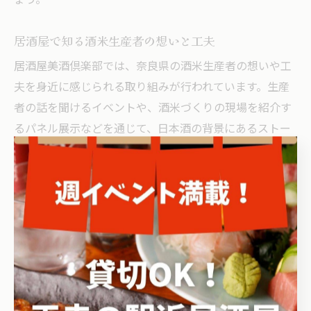
ょう。
居酒屋で知る酒米生産者の想いと工夫
居酒屋美酒倶楽部では、奈良県の酒米生産者の想いや工
夫を身近に感じられる取り組みが行われています。生産
者の話を聞けるイベントや、酒米づくりの現場を紹介す
るパネル展示などを通じて、日本酒の背景にあるストー
リーを知ることができます。こうした情報は、ただ飲む
だけでなく、日本酒や酒米への理解と親しみを深めるき
っかけとなります。
また、酒米の品質や栽培方法にこだわる生産者の努力
は、最終的な日本酒の味にも大きく影響します。例え
ば、減農薬や有機栽培に取り組む農家の酒米を使用した
日本酒は、安心感や環境への配慮も感じられます。生産
者の想いを知ることで、居酒屋での日本酒体験が一層豊