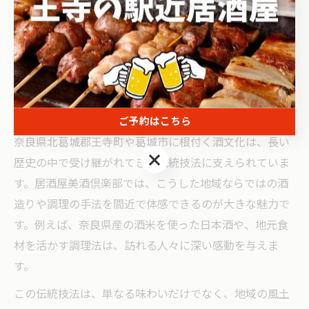
かなものとなるでしょう。
伝統技法が息づく居酒屋の楽しみ方
居酒屋で体感する伝統技法の奥深さ
ご予約はこちら
奈良県北葛城郡王寺町や葛城市に根付く酒文化は、長い
ご予約はこちら
歴史の中で受け継がれてきた伝統技法に支えられていま
す。居酒屋美酒倶楽部では、こうした地域ならではの酒
造りや調理の手法を間近で体感できるのが大きな魅力で
す。例えば、奈良県産の酒米を使った日本酒や、地元食
材を活かす調理法は、訪れる人々に深い感動を与えま
す。
この伝統技法は、単なる味わいだけでなく、地域の風土