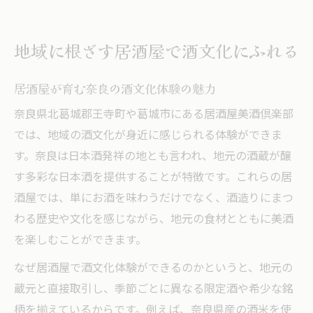
居酒屋で味わう奈良の伝統酒と食の歴史
美酒倶楽部が伝える奈良県産酒米の魅力
地域に根ざす居酒屋で酒文化にふれる
居酒屋で味わう奈良県産酒米の深い味わい
美酒倶楽部と酒米のこだわりを体感する
居酒屋が育む奈良の酒文化体験の魅力
居酒屋で広がる地元酒米の可能性について
奈良県北葛城郡王寺町や葛城市にある居酒屋美酒倶楽部
奈良の酒米が彩る居酒屋のおすすめ体験
では、地域の酒文化が身近に感じられる体験ができま
居酒屋で知る酒米生産者の想いと工夫
す。奈良は日本酒発祥の地とも言われ、地元の酒蔵が醸
す多彩な日本酒を提供することが特徴です。これらの居
伝統技法が息づく居酒屋の楽しみ方
酒屋では、単にお酒を味わうだけでなく、酒造りにまつ
居酒屋で体感する伝統技法の奥深さ
わる歴史や文化を感じながら、地元の食材とともに美酒
伝統技法を活かした居酒屋の逸品料理
を楽しむことができます。
居酒屋で味わう手仕事の温もりと魅力
なぜ居酒屋で酒文化体験ができるのかというと、地元の
伝統技法と現代感覚が融合する居酒屋
蔵元と直接取引し、季節ごとに異なる限定酒や希少な銘
居酒屋ならではの伝統体験のすすめ
柄を揃えているからです。例えば、奈良県産の酒米を使