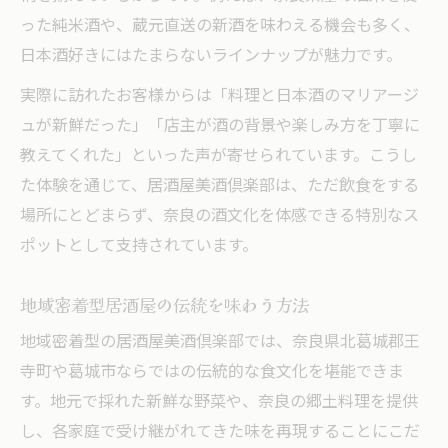
地元食材と日本酒の特別なマリアージュ
った純米酒や、蔵元直送の新酒を味わえる機会も多く、
居酒屋で楽しむ地元食材と日本酒の調和
日本酒好きにはたまらないラインナップが魅力です。
地元素材の旨味が引き立つ居酒屋料理
実際に訪れたお客様からは「料理と日本酒のマリアージ
日本酒と相性抜群な居酒屋の地元食材
ュが新鮮だった」「店主が酒の背景や楽しみ方を丁寧に
季節ごとに変わる居酒屋のペアリング術
教えてくれた」といった声が寄せられています。こうし
居酒屋で体験する食材と酒の新発見
た体験を通じて、居酒屋美酒倶楽部は、ただ飲食をする
奈良県の酒造りを支える居酒屋体験
場所にとどまらず、奈良の酒文化を体感できる特別なス
ポットとして支持されています。
居酒屋が担う奈良県酒造りの役割とは
酒造と連携する居酒屋で学ぶ地域の絆
地域密着型居酒屋の伝統を味わう方法
居酒屋体験が広げる奈良県酒造の魅力
地域密着型の居酒屋美酒倶楽部では、奈良県北葛城郡王
地元酒造の想いを伝える居酒屋の工夫
寺町や葛城市ならではの伝統的な食文化を堪能できま
居酒屋から始まる奈良の酒文化探訪
す。地元で採れた新鮮な野菜や、奈良の郷土料理を提供
日本酒愛好家が通う居酒屋の奥深さ
し、各家庭で受け継がれてきた味を再現することにこだ