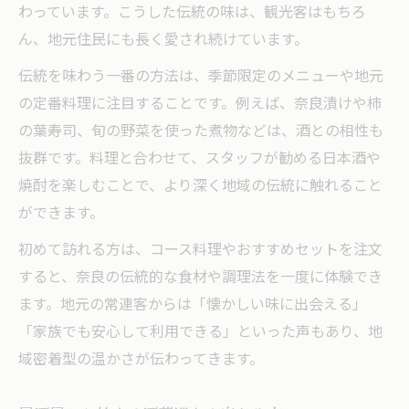
居酒屋が日本酒愛好家に選ばれる理由
わっています。こうした伝統の味は、観光客はもちろ
愛好家が語る居酒屋での日本酒の楽しみ方
ん、地元住民にも長く愛され続けています。
居酒屋で味わう限定酒と特別なひととき
伝統を味わう一番の方法は、季節限定のメニューや地元
日本酒の奥深さを知る居酒屋の魅力
の定番料理に注目することです。例えば、奈良漬けや柿
居酒屋ならではの日本酒講座の体験談
の葉寿司、旬の野菜を使った煮物などは、酒との相性も
抜群です。料理と合わせて、スタッフが勧める日本酒や
焼酎を楽しむことで、より深く地域の伝統に触れること
ができます。
初めて訪れる方は、コース料理やおすすめセットを注文
すると、奈良の伝統的な食材や調理法を一度に体験でき
ます。地元の常連客からは「懐かしい味に出会える」
「家族でも安心して利用できる」といった声もあり、地
域密着型の温かさが伝わってきます。