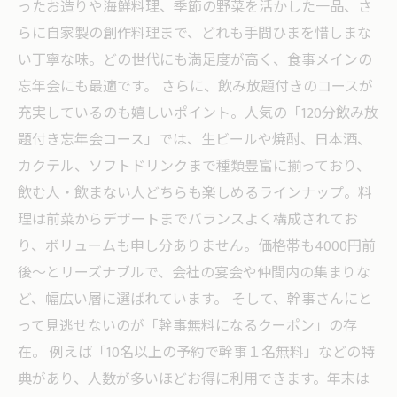
ったお造りや海鮮料理、季節の野菜を活かした一品、さ
らに自家製の創作料理まで、どれも手間ひまを惜しまな
い丁寧な味。どの世代にも満足度が高く、食事メインの
忘年会にも最適です。 さらに、飲み放題付きのコースが
充実しているのも嬉しいポイント。人気の「120分飲み放
題付き忘年会コース」では、生ビールや焼酎、日本酒、
カクテル、ソフトドリンクまで種類豊富に揃っており、
飲む人・飲まない人どちらも楽しめるラインナップ。料
理は前菜からデザートまでバランスよく構成されてお
り、ボリュームも申し分ありません。価格帯も4000円前
後〜とリーズナブルで、会社の宴会や仲間内の集まりな
ど、幅広い層に選ばれています。 そして、幹事さんにと
って見逃せないのが「幹事無料になるクーポン」の存
在。 例えば「10名以上の予約で幹事１名無料」などの特
典があり、人数が多いほどお得に利用できます。年末は