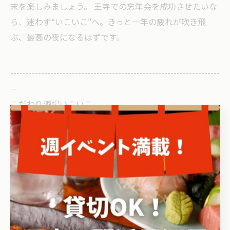
末を楽しみましょう。 王寺での忘年会を成功させたいな
ら、迷わず“いこいこ”へ。きっと一年の疲れが吹き飛
ぶ、最高の夜になるはずです。
--------------------------------------------------------------------
--
こだわり酒場いこいこ
住所 : 奈良県北葛城郡王寺町王寺2丁目7-20
アルファビルB-03号
電話番号 :
050-8883-1515
王寺で様々な規模の宴会を演出
王寺でアクセスの良い駅近空間