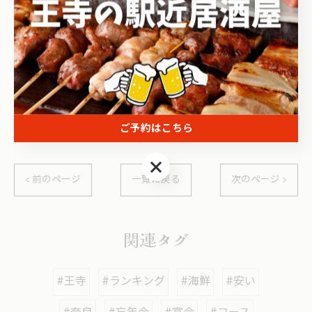
王寺で海鮮を堪能する3コース
--------------------------------------------------------------------
--
ご予約はこちら
宴会
駅近
コース
ご予約はこちら
< 前のページ
一覧に戻る
次のページ >
関連タグ
#王寺
#ランキング
#海鮮
#安い