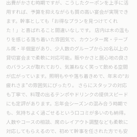
出費がかさむ時期ですが、こうしたクーポンを上手に活
用すれば、予算を抑えながらも質の高い宴会が実現でき
ます。幹事としても「お得なプランを見つけてくれ
た！」と喜ばれること間違いなしです。 店内は木の温も
りを感じる落ち着いた雰囲気で、カウンター席・テーブ
ル席・半個室があり、少人数のグループから20名以上の
貸切宴会まで柔軟に対応可能。賑やかさと居心地の良さ
のバランスが取れており、気兼ねなく笑って飲める空間
が広がっています。照明もやや落ち着きめで、年末の“お
疲れさま”の雰囲気にぴったり。 さらにスタッフの対応
も丁寧で、料理の出るテンポやドリンクの提供スピード
にも定評があります。忘年会シーズンの混み合う時期で
も、気持ちよく過ごせるという口コミが多いのも納得。
人数やコースの相談、席のレイアウト調整なども柔軟に
対応してもらえるので、初めて幹事を任された方でも安