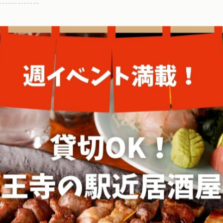
-------------
一覧に戻る
関連タグ
#コース
#忘年会
#王寺
#海鮮
#喫煙可
#奈良