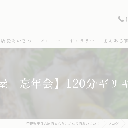
店長あいさつ
メニュー
ギャラリー
よくある
ドリンク
フード
屋 忘年会】120分ギリ
奈良県王寺の居酒屋ならこだわり酒場いこいこ
ブログ