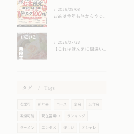
2026/08/03
お盆は今年も昼からやってます！！！！
2026/07/28
【これはほんまに間違いない🥔🥚🥓】
タグ
Tags
喫煙可
新年会
コース
宴会
忘年会
喫煙可能
現在営業中
ランキング
ラーメン
エンタメ
楽しい
オシャレ