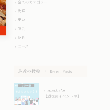
全てのカテゴリー
海鮮
安い
宴会
駅近
コース
最近の投稿
Recent Posts
2026/08/05
【超復刻イベント🎊】