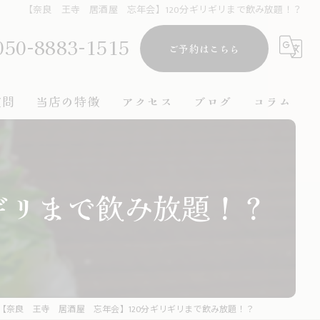
【奈良 王寺 居酒屋 忘年会】120分ギリギリまで飲み放題！？
050-8883-1515
ご予約はこちら
質問
当店の特徴
アクセス
ブログ
コラム
海鮮
安い
ギリまで飲み放題！？
宴会
駅近
コース
【奈良 王寺 居酒屋 忘年会】120分ギリギリまで飲み放題！？