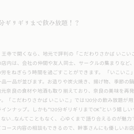
0分ギリギリまで飲み放題！？
・王寺で開くなら、地元で評判の「こだわりさかば いこい
の店内は、会社の仲間や友人同士、サークルの集まりなど
労をねぎらう時間を過ごすことができます。 「いこいこ
一品一品が並びます。お造りや炭火焼き、揚げ物、季節の
元奈良の食材や地酒も取り揃えており、奈良の美味を再発
。「こだわりさかば いこいこ」では120分の飲み放題が
インナップ。しかも“120分ギリギリまでOK”という嬉し
ない…なんてこともなく、心ゆくまで語り合えるのが魅力
てコース内容の相談もできるので、幹事さんにも優しいお